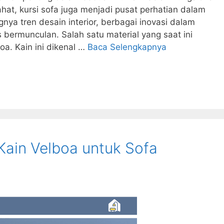
hat, kursi sofa juga menjadi pusat perhatian dalam
nya tren desain interior, berbagai inovasi dalam
s bermunculan. Salah satu material yang saat ini
oa. Kain ini dikenal …
Baca Selengkapnya
Kain Velboa untuk Sofa