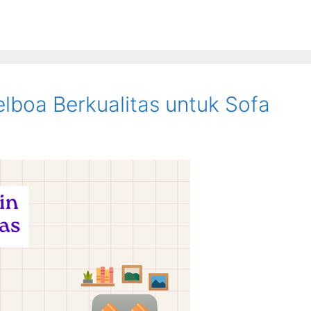
elboa Berkualitas untuk Sofa