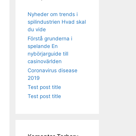
Nyheder om trends i
spilindustrien Hvad skal
du vide
Förstå grunderna i
spelande En
nybörjarguide till
casinovärlden
Coronavirus disease
2019
Test post title
Test post title