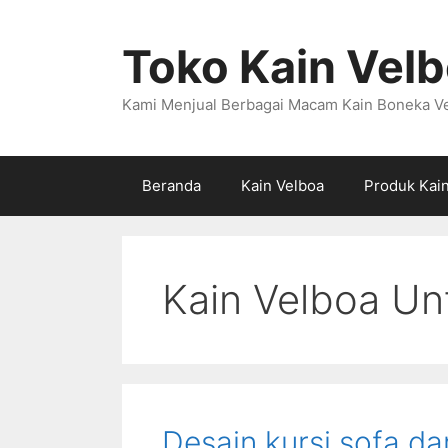
Langsung
ke
Toko Kain Vel
isi
Kami Menjual Berbagai Macam Kain Boneka Ve
Beranda
Kain Velboa
Produk Kai
Kain Velboa Un
Desain kursi sofa da