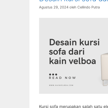
Agustus 29, 2024
oleh
Cellindo Putra
Kursi sofa merupakan salah satu e