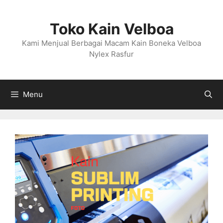
Langsung
ke
Toko Kain Velboa
isi
Kami Menjual Berbagai Macam Kain Boneka Velboa
Nylex Rasfur
Menu