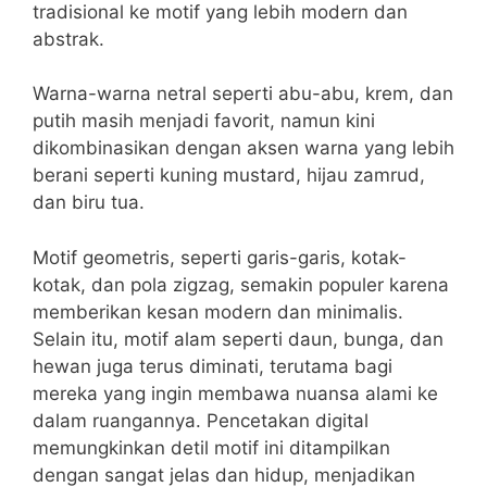
tradisional ke motif yang lebih modern dan
abstrak.
Warna-warna netral seperti abu-abu, krem, dan
putih masih menjadi favorit, namun kini
dikombinasikan dengan aksen warna yang lebih
berani seperti kuning mustard, hijau zamrud,
dan biru tua.
Motif geometris, seperti garis-garis, kotak-
kotak, dan pola zigzag, semakin populer karena
memberikan kesan modern dan minimalis.
Selain itu, motif alam seperti daun, bunga, dan
hewan juga terus diminati, terutama bagi
mereka yang ingin membawa nuansa alami ke
dalam ruangannya. Pencetakan digital
memungkinkan detil motif ini ditampilkan
dengan sangat jelas dan hidup, menjadikan