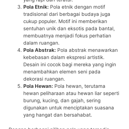
Pola Etnik:
Pola etnik dengan motif
tradisional dari berbagai budaya juga
cukup populer. Motif ini memberikan
sentuhan unik dan eksotis pada bantal,
membuatnya menjadi fokus perhatian
dalam ruangan.
Pola Abstrak:
Pola abstrak menawarkan
kebebasan dalam ekspresi artistik.
Desain ini cocok bagi mereka yang ingin
menambahkan elemen seni pada
dekorasi ruangan.
Pola Hewan:
Pola hewan, terutama
hewan peliharaan atau hewan liar seperti
burung, kucing, dan gajah, sering
digunakan untuk menciptakan suasana
yang hangat dan bersahabat.