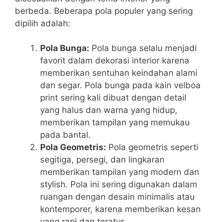
berbeda. Beberapa pola populer yang sering
dipilih adalah:
Pola Bunga:
Pola bunga selalu menjadi
favorit dalam dekorasi interior karena
memberikan sentuhan keindahan alami
dan segar. Pola bunga pada kain velboa
print sering kali dibuat dengan detail
yang halus dan warna yang hidup,
memberikan tampilan yang memukau
pada bantal.
Pola Geometris:
Pola geometris seperti
segitiga, persegi, dan lingkaran
memberikan tampilan yang modern dan
stylish. Pola ini sering digunakan dalam
ruangan dengan desain minimalis atau
kontemporer, karena memberikan kesan
yang rapi dan teratur.