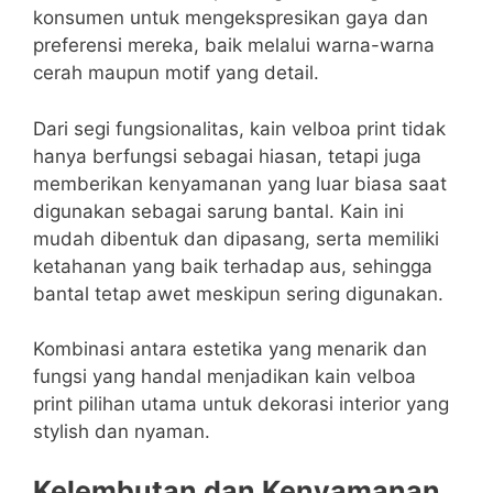
konsumen untuk mengekspresikan gaya dan
preferensi mereka, baik melalui warna-warna
cerah maupun motif yang detail.
Dari segi fungsionalitas, kain velboa print tidak
hanya berfungsi sebagai hiasan, tetapi juga
memberikan kenyamanan yang luar biasa saat
digunakan sebagai sarung bantal. Kain ini
mudah dibentuk dan dipasang, serta memiliki
ketahanan yang baik terhadap aus, sehingga
bantal tetap awet meskipun sering digunakan.
Kombinasi antara estetika yang menarik dan
fungsi yang handal menjadikan kain velboa
print pilihan utama untuk dekorasi interior yang
stylish dan nyaman.
Kelembutan dan Kenyamanan