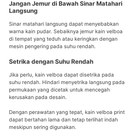
Jangan Jemur di Bawah Sinar Matahari
Langsung
Sinar matahari langsung dapat menyebabkan
warna kain pudar. Sebaiknya jemur kain velboa
di tempat yang teduh atau keringkan dengan
mesin pengering pada suhu rendah.
Setrika dengan Suhu Rendah
Jika perlu, kain velboa dapat disetrika pada
suhu rendah. Hindari menyetrika langsung pada
permukaan yang dicetak untuk mencegah
kerusakan pada desain.
Dengan perawatan yang tepat, kain velboa print
dapat bertahan lama dan tetap terlihat indah
meskipun sering digunakan.