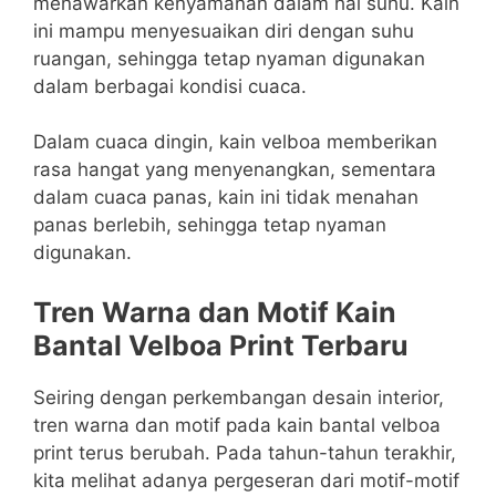
menawarkan kenyamanan dalam hal suhu. Kain
ini mampu menyesuaikan diri dengan suhu
ruangan, sehingga tetap nyaman digunakan
dalam berbagai kondisi cuaca.
Dalam cuaca dingin, kain velboa memberikan
rasa hangat yang menyenangkan, sementara
dalam cuaca panas, kain ini tidak menahan
panas berlebih, sehingga tetap nyaman
digunakan.
Tren Warna dan Motif Kain
Bantal Velboa Print Terbaru
Seiring dengan perkembangan desain interior,
tren warna dan motif pada kain bantal velboa
print terus berubah. Pada tahun-tahun terakhir,
kita melihat adanya pergeseran dari motif-motif