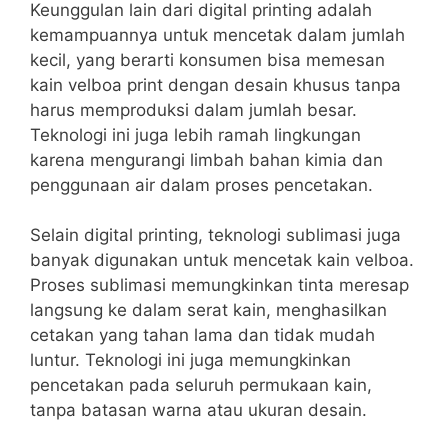
Keunggulan lain dari digital printing adalah
kemampuannya untuk mencetak dalam jumlah
kecil, yang berarti konsumen bisa memesan
kain velboa print dengan desain khusus tanpa
harus memproduksi dalam jumlah besar.
Teknologi ini juga lebih ramah lingkungan
karena mengurangi limbah bahan kimia dan
penggunaan air dalam proses pencetakan.
Selain digital printing, teknologi sublimasi juga
banyak digunakan untuk mencetak kain velboa.
Proses sublimasi memungkinkan tinta meresap
langsung ke dalam serat kain, menghasilkan
cetakan yang tahan lama dan tidak mudah
luntur. Teknologi ini juga memungkinkan
pencetakan pada seluruh permukaan kain,
tanpa batasan warna atau ukuran desain.