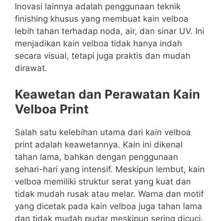
Inovasi lainnya adalah penggunaan teknik
finishing khusus yang membuat kain velboa
lebih tahan terhadap noda, air, dan sinar UV. Ini
menjadikan kain velboa tidak hanya indah
secara visual, tetapi juga praktis dan mudah
dirawat.
Keawetan dan Perawatan Kain
Velboa Print
Salah satu kelebihan utama dari kain velboa
print adalah keawetannya. Kain ini dikenal
tahan lama, bahkan dengan penggunaan
sehari-hari yang intensif. Meskipun lembut, kain
velboa memiliki struktur serat yang kuat dan
tidak mudah rusak atau melar. Warna dan motif
yang dicetak pada kain velboa juga tahan lama
dan tidak mudah pudar meskipun sering dicuci.