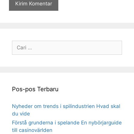
Cari
untuk:
Pos-pos Terbaru
Nyheder om trends i spilindustrien Hvad skal
du vide
Förstå grunderna i spelande En nybörjarguide
till casinovärlden